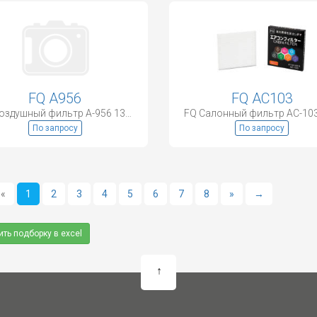
FQ A956
FQ AC103
FQ Воздушный фильтр A-956 13780-77E00
По запросу
По запросу
«
1
2
3
4
5
6
7
8
»
→
ить подборку в excel
↑