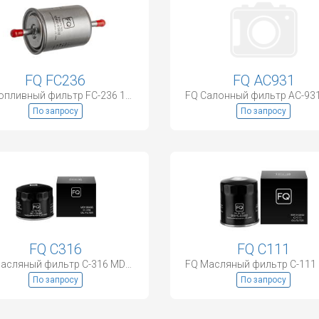
FQ FC236
FQ AC931
FQ Топливный фильтр FC-236 16400-41B00
По запросу
По запросу
FQ C316
FQ C111
FQ Масляный фильтр C-316 MD136466
По запросу
По запросу