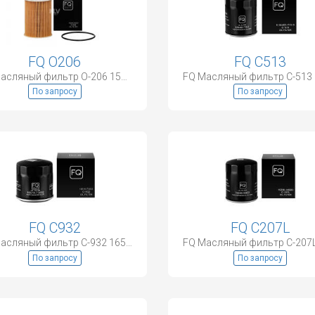
FQ O206
FQ C513
FQ Масляный фильтр O-206 15209-2W200
По запросу
По запросу
FQ C932
FQ C207L
FQ Масляный фильтр C-932 16510-73002
По запросу
По запросу