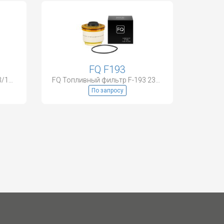
FQ F193
FQ Салонный фильтр AC-103/104 87139-50010
FQ Топливный фильтр F-193 23390-0L010
По запросу