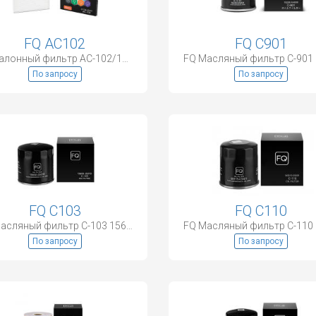
FQ AC102
FQ C901
FQ Салонный фильтр AC-102/105 87139-47010
По запросу
По запросу
FQ C103
FQ C110
FQ Масляный фильтр C-103 15600-25010
По запросу
По запросу