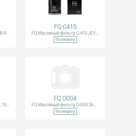
FQ C415
FQ Масляный фильтр C-513 8-94463-713-0
FQ Масляный фильтр C-415 JEY0-14-302
По запросу
FQ O004
FQ Масляный фильтр C-207L 15208-H8903
FQ Масляный фильтр O-004 26320-2A500
По запросу