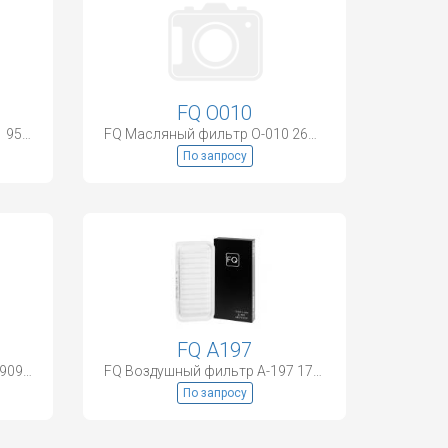
FQ O010
FQ Салонный фильтр AC-931 95860-81A00
FQ Масляный фильтр O-010 26320-2F100
По запросу
FQ A197
FQ Масляный фильтр C-111 90915-03002
FQ Воздушный фильтр A-197 17801-21030
По запросу