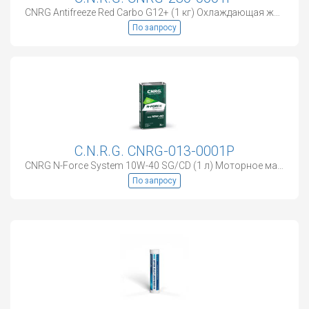
CNRG Antifreeze Red Carbo G12+ (1 кг) Охлаждающая жидкость
По запросу
C.N.R.G. CNRG-013-0001P
CNRG N-Force System 10W-40 SG/CD (1 л) Моторное масло
По запросу