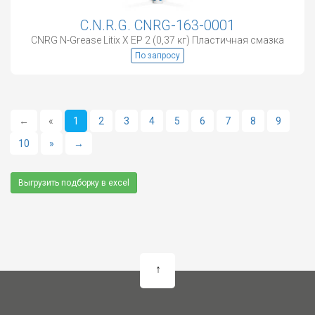
C.N.R.G. CNRG-163-0001
CNRG N-Grease Litix Х EP 2 (0,37 кг) Пластичная смазка
По запросу
←
«
1
2
3
4
5
6
7
8
9
10
»
→
Выгрузить подборку в excel
↑