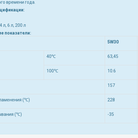
ого времени года.
ецификации:
 4 л, 6 л, 200 л
ие показатели:
5W30
40℃
63,45
100℃
10.6
157
ламенения (℃)
228
ывания (℃)
-35