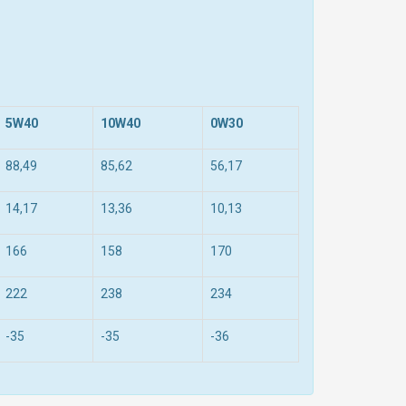
5W40
10W40
0W30
88,49
85,62
56,17
14,17
13,36
10,13
166
158
170
222
238
234
-35
-35
-36