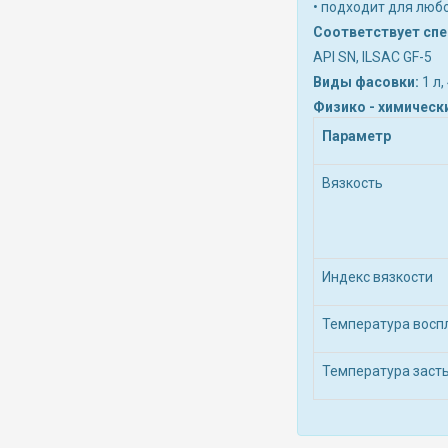
• подходит для люб
Соответствует сп
API SN, ILSAC GF-5
Виды фасовки:
1 л,
Физико - химическ
Параметр
Вязкость
Индекс вязкости
Температура восп
Температура заст