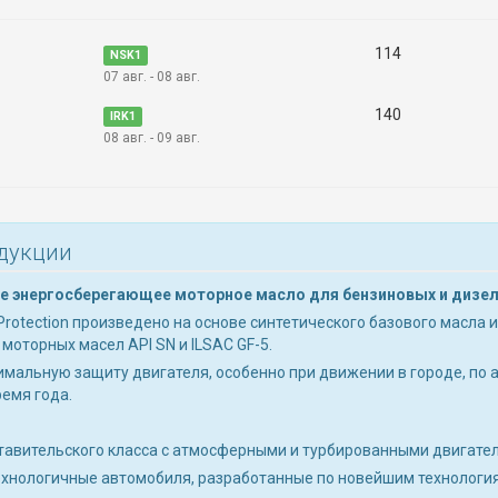
114
NSK1
07 авг. - 08 авг.
140
IRK1
08 авг. - 09 авг.
дукции
е энергосберегающее моторное масло для бензиновых и дизе
a Protection произведено на основе синтетического базового масл
моторных масел API SN и ILSAC GF-5.
мальную защиту двигателя, особенно при движении в городе, по 
ремя года.
тавительского класса с атмосферными и турбированными двигате
ехнологичные автомобиля, разработанные по новейшим технологи