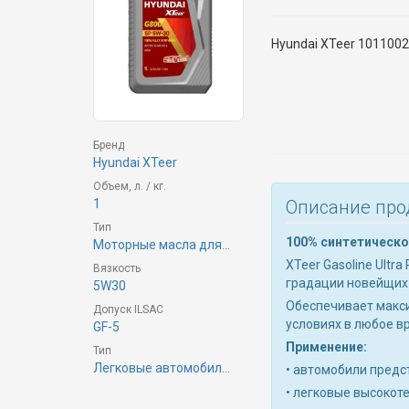
Hyundai XTeer 1011002
Бренд
Hyundai XTeer
Объем, л. / кг.
Описание про
1
Тип
100% синтетическо
Моторные масла для...
XTeer Gasoline Ultr
Вязкость
градации новейщих 
5W30
Обеспечивает макси
Допуск ILSAC
условиях в любое в
GF-5
Применение:
Тип
Легковые автомобил...
• автомобили предс
• легковые высокот