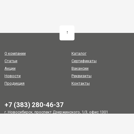
↑
О компании
Каталог
Статьи
Сертификаты
Акции
Вакансии
Новости
Реквизиты
Продукция
Контакты
+7 (383) 280-46-37
г. Новосибирск, проспект Дзержинского, 1/3, офис 1301
zakaz@oil-group.ru
Политика конфиденциальности