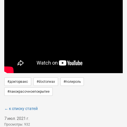
#докторвакс
#doctorwax
#полироль
#лакокрасочноепокрытие
← к списку статей
7 июл. 2021 г.
Просмотры: 932